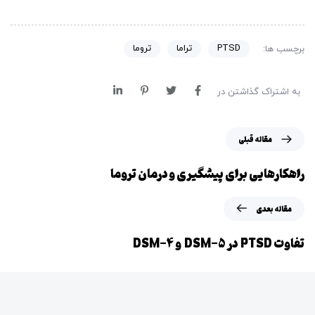
PTSD
تراما
تروما
برچسب ها:
به اشتراک گذاشتن در
م
مقاله قبلی
ق
ا
راهکارهایی برای پیشگیری و درمان تروما
ل
ه
م
مقاله بعدی
ق
ق
ب
ا
تفاوت PTSD در DSM-5 و DSM-4
ل
ل
ی
ه
ب
ع