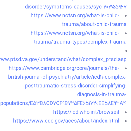
disorder/symptoms-causes/syc-
۲۰۳۵۵۹۶۷
https://www.nctsn.org/what-is-child-
trauma/about-child-trauma
https://www.nctsn.org/what-is-child-
trauma/trauma-types/complex-trauma
www.ptsd.va.gov/understand/what/complex_ptsd.asp
https://www.cambridge.org/core/journals/the-
british-journal-of-psychiatry/article/icd11-complex-
posttraumatic-stress-disorder-simplifying-
diagnosis-in-trauma-
populations/E53B8CD7CF9B725FE651720EE58E93A4
https://icd.who.int/browse11
https://www.cdc.gov/aces/about/index.html