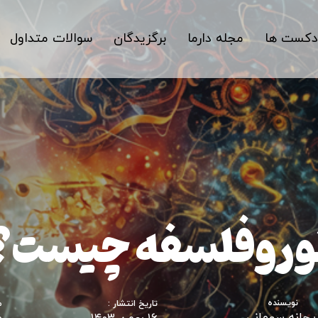
دکست ها
مجله دارما
برگزیدگان
سوالات متداول
وروفلسفه چیست؟
نویسنده
تاریخ انتشار :
م