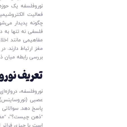
نوروفلسفه یک حوزه
فعالیت الکتروشیمی
چگونه پدیدار می‌شو
فلسفی نه تنها به د
مفاهیمی مانند اخلا
مغز ارتباط دارند. د
بررسی رابطه میان ذه
تعریف نورو
نوروفلسفه، دروازه‌ا
عصبی (نوروساینس) و
پاسخ دهد. سوالاتی م
“ذهن چیست؟”، “مغز 
است یا چیزی فراتر از