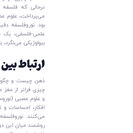
درحالی‌ که فلسفه 
می‌پرداخت، علوم عص
بود. نوروفلسفه دق
علمی-فلسفی، یک دی
بیولوژیکی می‌نگرد، ب
ارتباط بین
ذهن چیست و چگونه 
چیزی فراتر از مغز 
و علوم عصبی (نوروسا
افکار، احساسات و تج
می‌کنند. نوروفلسف
روشمند میان این دو ب