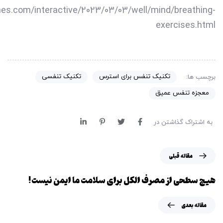
es.com/interactive/2023/03/03/well/mind/breathing-
exercises.html
تکنیک تنفس برای استرس
تکنیک تنفسی
برچسب ها:
معجزه تنفس عمیق
به اشتراک گذاشتن در
م
مقاله قبلی
ق
ا
هیچ سطحی از مصرف الکل برای سلامت ما ایمن نیست!
ل
ه
م
مقاله بعدی
ق
ق
ب