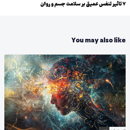
ا
۷ تاثیر تنفس عمیق بر سلامت جسم و روان
ل
ل
ی
ه
ب
ع
د
You may also like
ی