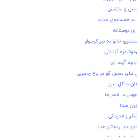
آشتی و بخشش
ه همسایه‌ی جدید
ی دوستانه
تجوی خانواده ببر کوچولو
وشمزه آبنباتی
ریاچه آینه ای
ل های سخن گو در باغ جادویی
نان جنگل سبز
جویی در فصل‌ها
دون صدا
شکر و قدردانی
دون دور ریختن غذا