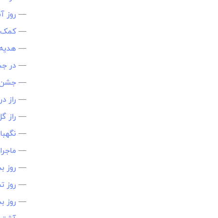
—
روز 
—
کمک ب
—
هدیه 
—
در جس
—
جشن‌خ
—
راز د
—
راز گ
—
نگهبا
—
ماجرا
—
روز ب
—
روز ت
—
روز ب