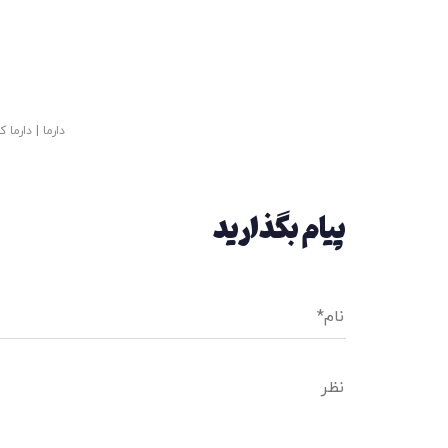
دارما
|
دارما ک
پیام بگذارید