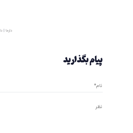
دارما
|
دا
پیام بگذارید